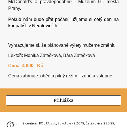
McDonald
's a pravděpodobně i Muzeum Hl. města
Prahy.
Pokud nám bude přát počasí, užijeme si celý den na
koupališti v Neratovicích.
Vyhrazujeme si, že plánované výlety můžeme změnit.
Lektoři: Monika Žatečková,
Bára Žatečková
Cena: 4.000,- Kč
Cena zahrnuje: oběd a pitný režim, jízdné a vstupné
Přihláška
Rodinné centrum ROUTA, z.s., Sokolovská 2078, Čelákovice 250 88,