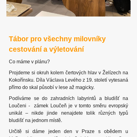
Tábor pro všechny milovníky
cestování a výletování
Co máme v plánu?
Projdeme si okruh kolem čertových hlav v Želízech
na
Kokořínsku. Díla Václava Levého z 19. století vytesaná
přímo do skal působí v lese až magicky.
Podíváme se do zahradní
ch
labyrint
ů a bludišť
na
Loučeni
-
z
ámek Loučeň je v tomto směru evropský
unikát – nikde jinde nenajdete tolik různých typů
bludišť na jednom místě.
Určitě si dáme jeden den v Praze s obědem u