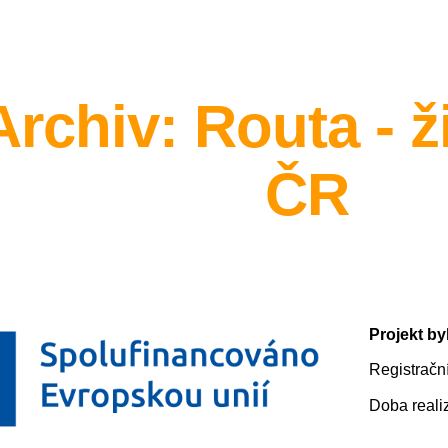
ip to main content
Skip to navigat
Archiv: Routa - ž
ČR
Projekt
by
Registračn
Doba realiz