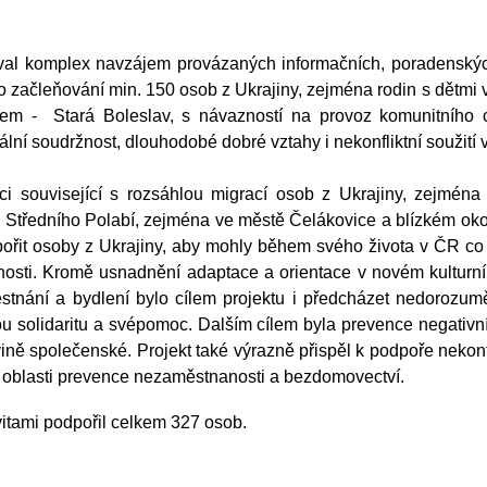
val
komplex navzájem provázaných informačních, poradenských,
o začleňování min. 150 osob z Ukrajiny, zejména rodin s dětmi
m - Stará Boleslav, s návazností na provoz komunitního ce
ální soudržnost, dlouhodobé dobré vztahy i nekonfliktní soužití 
ci související s rozsáhlou migrací osob z Ukrajiny, zejména 
ti Středního Polabí, zejména ve městě Čelákovice a blízkém o
ořit osoby z Ukrajiny, aby mohly během svého života v ČR co 
nosti. Kromě usnadnění adaptace a orientace v novém kulturním
ěstnání a bydlení
bylo cílem projektu
i předcháze
t
nedorozuměn
ou
solidarit
u
a svépomoc. Dalším cílem
byla
prevence negativníc
ovině společenské. Projekt také výrazně
přispěl
k podpoře nekonf
v oblasti prevence nezaměstnanosti a bezdomovectví.
vitami podpořil celkem 327 osob.