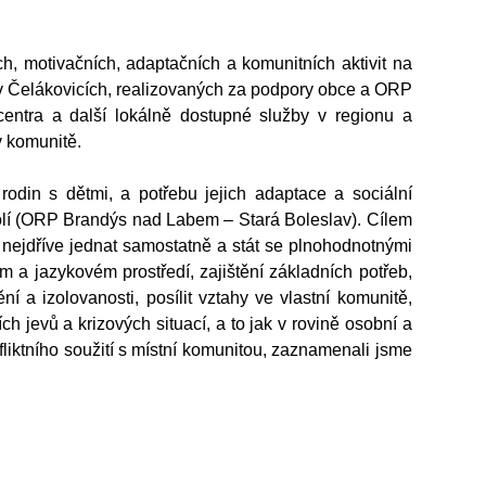
 motivačních, adaptačních a komunitních aktivit na
 v Čelákovicích, realizovaných za podpory obce a ORP
ntra a další lokálně dostupné služby v regionu a
v komunitě.
rodin s dětmi, a potřebu jejich adaptace a sociální
kolí (ORP Brandýs nad Labem – Stará Boleslav). Cílem
nejdříve jednat samostatně a stát se plnohodnotnými
 a jazykovém prostředí, zajištění základních potřeb,
í a izolovanosti, posíl
it
vztah
y
ve vlastní komunitě,
h jevů a krizových situací, a to jak v rovině osobní a
liktního soužití s místní komunitou,
zaznamenali jsme