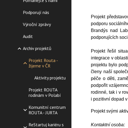
Pomáhejte s námi
Podporují nás
Projekt představ
o
podporu sociálníh
Výroční zprávy
Brandýs nad Labe
Audit
podporujících soci
Archiv projektů
Projekt řeš
il
situa
integrace v oblas
Projekt Routa -
projektu
bylo
podp
žijeme v ČR
členy naší společ
Aktivity projektu
péče o děti, zam
podpo
řit
vzájemn
Projekt ROUTA
rodinné, tak i v r
rodinám v Polabí
i
pozitivní dopad 
Komunitní centrum
Projekt svými akti
ROUTA - JURTA
ReStartuj kariéru s
Kontaktní osoba: