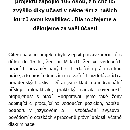
projektu zapojilo 106 osob, z nichž 85
zvýšilo díky účasti v některém z našich
kurzů svou kvalifikaci. Blahopřejeme a
d
ěkujeme za v
a
ši
účast
!
Cílem našeho projektu
bylo
zlepšit postavení rodičů s
dětmi do 15 let, žen po MD/RD, žen ve vedoucích
pozicích, nezaměstnaných či hledajících práci na trhu
práce, a to prostřednictvím motivačních, vzdělávacích a
poradenských aktivit. Důraz
jsme kladli
na individuální
přístup, interaktivitu, praktický nácvik dovedností,
propojenost s praxí.
Podporovali jsme
také ženy
aspirující či pracující na vedoucích pozicích,
nabízeli
podporu v jazykovém a IT vzdělávání,
zvyšovali
povědomí
o otázkách v pracovně-právní oblasti, včetně
diskriminace.