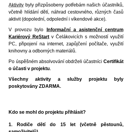
Aktivity
byly přizpůsobeny
potřebám našich účastníků,
včetně hlídání dětí, náhrad cestovného,
různých
časů
aktivit (dopolední, odpolední i víkendové akce).
V provozu
bylo
Informační a asistenční centrum
Kariérový ReStart
v Čelákovicích s možností využití
PC, připojení na internet, zapůjčení počítače, využití
knihovny a odborných materiálů.
Po úspěšném absolvování
obdrželi
účastníci
Certifikát
o účasti v projektu
.
Všechny aktivity a služby projektu
byly
poskytovány ZDARMA.
Kdo se
mohl
do projektu přihlásit?
1.
R
odiče dětí do 15 let (včetně pěstounů,
samoživitelů)