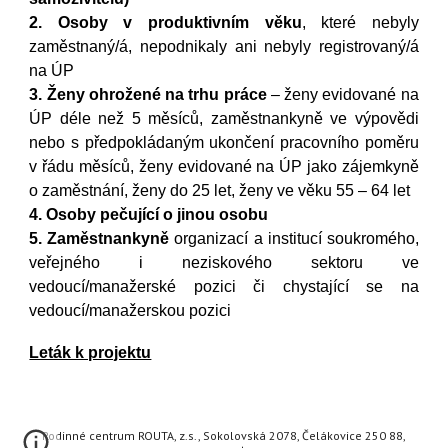
2.
Osoby
v produktivním věku
,
které nebyly
zaměstnaný/á,
nepodnikaly
ani
nebyly
registrovaný/á
na ÚP
3.
Ž
en
y
ohrožen
é
na trhu práce
– žen
y
evidovan
é
na
ÚP déle než 5 měsíců, zaměstnankyně ve výpovědi
nebo s předpokládaným ukončení pracovního poměru
v řádu měsíců, žen
y
evidovan
é
na ÚP jako zájemkyně
o zaměstnání, žen
y
do 25 let, žen
y
ve věku 55 – 64 let
4.
O
sob
y
pečující o jinou osobu
5.
Z
aměstnankyně
organizací a institucí soukromého,
veřejného i neziskového sektoru ve
vedoucí/manažerské pozici či chystající se na
vedoucí/manažerskou pozici
Leták k projektu
Rodinné centrum ROUTA, z.s., Sokolovská 2078, Čelákovice 250 88,