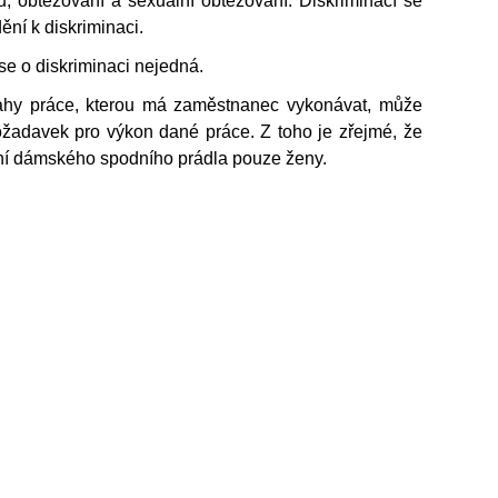
u, obtěžování a sexuální obtěžování. Diskriminací se
ění k diskriminaci.
y se o diskriminaci nejedná.
ovahy práce, kterou má zaměstnanec vykonávat, může
 požadavek pro výkon dané práce. Z toho je zřejmé, že
ění dámského spodního prádla pouze ženy.