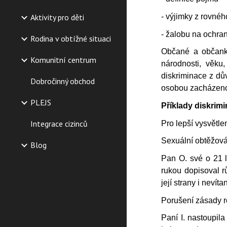
- výjimky z rovné
Aktivity pro děti
- žalobu na ochran
Rodina v obtížné situaci
Občané a občanky
Komunitní centrum
národnosti, věku,
diskriminace z dův
Dobročinný obchod
osobou zacházeno
PLEJS
Příklady diskrim
Integrace cizinců
Pro lepší vysvětle
Sexuální obtěžován
Blog
Pan O. své o 21 l
rukou dopisoval r
její strany i nevít
Porušení zásady r
Paní I. nastoupil