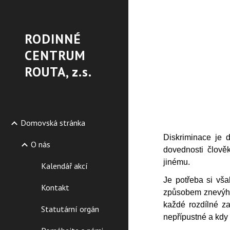
Sk
RODINNÉ
CENTRUM
ROUTA, z.s.
Domovská stránka
Diskriminace je 
O nás
dovednosti člově
jinému.
Kalendář akcí
Je potřeba si vša
Kontakt
způsobem znevýhod
každé rozdílné zac
Statutární orgán
nepřípustné a kdy 