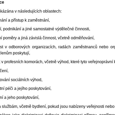
ace
akázána v následujících oblastech:
nání a přístup k zaměstnání,
ní, podnikání a jiné samostatné výdělečné činnosti,
ní poměry a jiná závislá činnost, včetně odměňování,
nost v odborových organizacích, radách zaměstnanců nebo org
lenům poskytují,
st v profesních komorách, včetně výhod, které tyto veřejnoprávn
čení,
tování sociálních výhod,
tní péči a jejího poskytování,
ání a jeho poskytování,
 a službám, včetně bydlení, pokud jsou nabízeny veřejnosti nebo 