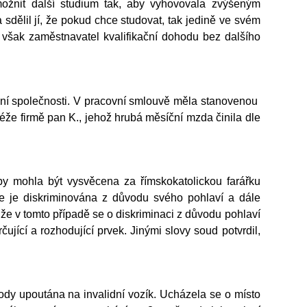
možnit další studium tak, aby vyhovovala zvýšeným
 sdělil jí, že pokud chce studovat, tak jedině ve svém
i však zaměstnavatel kvalifikační dohodu bez dalšího
avní společnosti. V pracovní smlouvě měla stanovenou
éže firmě pan K., jehož hrubá měsíční mzda činila dle
by mohla být vysvěcena za římskokatolickou farářku
 že je diskriminována z důvodu svého pohlaví a dále
 že v tomto případě se o diskriminaci z důvodu pohlaví
ující a rozhodující prvek. Jinými slovy soud potvrdil,
dy upoutána na invalidní vozík. Ucházela se o místo