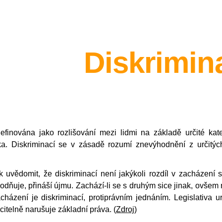
ip to main content
Skip to navigat
Diskrimin
definována jako rozlišování mezi lidmi na základě určité ka
ka. Diskriminací se v zásadě rozumí znevýhodnění z určitýc
k uvědomit, že diskriminací není jakýkoli rozdíl v zacházení
ňuje, přináší újmu. Zachází-li se s druhým sice jinak, ovšem
házení je diskriminací, protiprávním jednáním. Legislativa urč
citelně narušuje základní práva. (
Zdroj
)