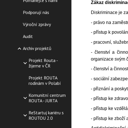
Pomáhejte s námi
Zákaz diskrimin
Podporují nás
Diskriminace je z
- právo na zaměst
Výroční zprávy
- přístup k povolá
Audit
- pracovní, služeb
Archiv projektů
- členství a čin
organizace svým č
Projekt Routa -
žijeme v ČR
- členství a činno
Projekt ROUTA
- sociální zabezpe
rodinám v Polabí
- přiznání a posky
Komunitní centrum
- přístup ke zdravo
ROUTA - JURTA
- přístup ke vzděl
ReStartuj kariéru s
ROUTOU 2.0
- přístup ke zboží