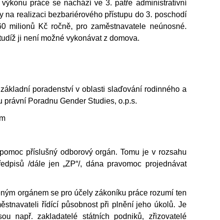
to výkonu práce se nachází ve 3. patře administrativní
 na realizaci bezbariérového přístupu do 3. poschodí
 60 milionů Kč ročně, pro zaměstnavatele neúnosné.
 tudíž ji není možné vykonávat z domova.
ákladní poradenství v oblasti slaďování rodinného a
u právní Poradnu Gender Studies, o.p.s.
em
 pomoc příslušný odborový orgán. Tomu je v rozsahu
edpisů /dále jen „ZP“/, dána pravomoc projednávat
zeným orgánem se pro účely zákoníku práce rozumí ten
stnavateli řídící působnost při plnění jeho úkolů. Je
u např. zakladatelé státních podniků, zřizovatelé