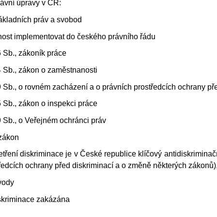
rávní úpravy v ČR:
základních práv a svobod
nost implementovat do českého právního řádu
 Sb., zákoník práce
 Sb., zákon o zaměstnanosti
 Sb., o rovném zacházení a o právních prostředcích ochrany pře
 Sb., zákon o inspekci práce
 Sb., o Veřejném ochránci práv
 zákon
šetření diskriminace je v České republice klíčový antidiskrimi
ředcích ochrany před diskriminací a o změně některých zákonů), k
ůvody
diskriminace zakázána