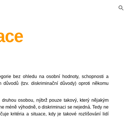
ion
ace
tegorie bez ohledu na osobní hodnoty, schopnosti a
h důvodů (tzv. diskriminační důvody) oproti někomu
 s druhou osobou, nýbrž pouze takový, který nějakým
 ne méně výhodně, o diskriminaci se nejedná. Tedy ne
uje kritéria a situace, kdy je takové rozlišování lidí