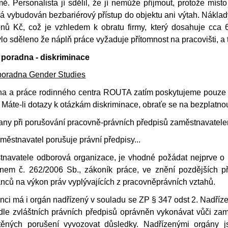
mě. Personalista jí sdělil, že jí nemůže přijmout, protože mís
á vybudován bezbariérový přístup do objektu ani výtah. Náklady
ionů Kč, což je vzhledem k obratu firmy, který dosahuje cca
lo sděleno že náplň práce vyžaduje přítomnost na pracovišti, a
 poradna - diskriminace
 poradna Gender Studies
na a práce rodinného centra ROUTA zatím poskytujeme pouze z
. Máte-li dotazy k otázkám diskriminace, obraťe se na bezplatno
any při porušování pracovně-právních předpisů zaměstnavatel
zaměstnavatel porušuje právní předpisy...
stnavatele odborová organizace, je vhodné požádat nejprve o
em č. 262/2006 Sb., zákoník práce, ve znění pozdějších př
anců na výkon práv vyplývajících z pracovněprávních vztahů.
nci má i orgán nadřízený v souladu se ZP § 347 odst 2. Nadří
odle zvláštních právních předpisů oprávněn vykonávat vůči zamě
těných porušení vyvozovat důsledky. Nadřízenými orgány jso