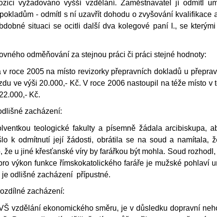
zici vyžadováno vyšší vzdělání. Zaměstnavatel jí odmítl u
pokladům - odmítl s ní uzavřít dohodu o zvyšování kvalifikace a
dobné situaci se ocitli další dva kolegové paní I., se kterým
ovného odměňování za stejnou práci či práci stejné hodnoty:
a v roce 2005 na místo revizorky přepravních dokladů u přepr
u ve výši 20.000,- Kč. V roce 2006 nastoupil na téže místo v t
22.000,- Kč.
odlišné zacházení:
lventkou teologické fakulty a písemně žádala arcibiskupa, a
lo k odmítnutí její žádosti, obrátila se na soud a namítala,
 že u jiné křesťanské víry by farářkou být mohla. Soud rozhodl,
ro výkon funkce římskokatolického faráře je mužské pohlaví urč
 je odlišné zacházení přípustné.
rozdílné zacházení:
 VŠ vzdělání ekonomického směru, je v důsledku dopravní neho