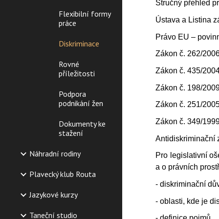
Stručný přehled p
Flexibilní formy
Ústava a Listina 
práce
Právo EU – povin
Diskriminace
Zákon č. 262/2006
Rovné
Zákon č. 435/2004
příležitosti
Zákon č. 198/2009
Podpora
podnikání žen
Zákon č. 251/2005
Zákon č. 349/1999
Dokumenty ke
stažení
Antidiskriminační
Náhradní rodiny
Pro legislativní o
a o právních prost
Plavecký klub Routa
- diskriminační d
Jazykové kurzy
- oblasti, kde je 
Taneční studio
- definice pojmů