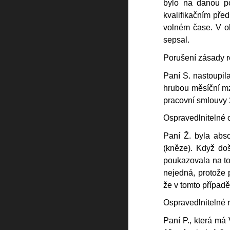
bylo na danou po
kvalifikačním před
volném čase. V ob
sepsal.
Porušení zásady r
Paní S. nastoupil
hrubou měsíční mzd
pracovní smlouvy 
Ospravedlnitelné 
Paní Ž. byla abso
(kněze). Když doš
poukazovala na to,
nejedná, protože p
že v tomto případě
Ospravedlnitelné 
Paní P., která má