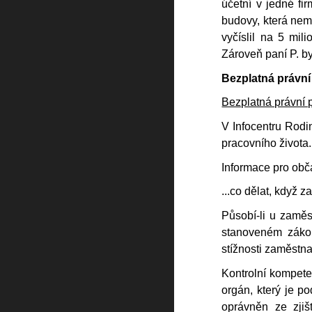
účetní v jedné fir
budovy, která nem
vyčíslil na 5 mil
Zároveň paní P. by
Bezplatná právní
Bezplatná právní
V Infocentru Rodi
pracovního života
Informace pro obč
...co dělat, když 
Působí-li u zamě
stanoveném zákon
stížnosti zaměstn
Kontrolní kompete
orgán, který je p
oprávněn ze zjiš