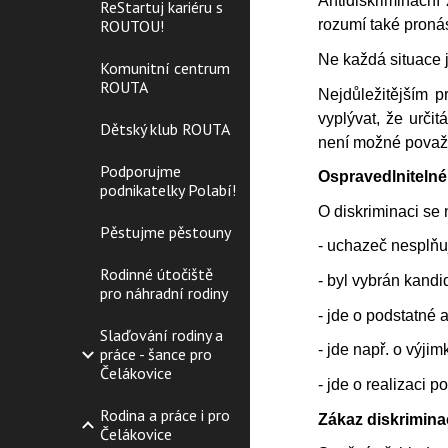
Antidiskriminační
ReStartuj kariéru s
ROUTOU!
rozumí také pronás
Ne každá situace je
Komunitní centrum
ROUTA
Nejdůležitějším 
vyplývat, že urči
Dětský klub ROUTA
není možné považo
Podporujme
Ospravedlniteln
podnikatelky Polabí!
O diskriminaci se
Pěstujme pěstouny
- uchazeč nesplňu
Rodinné útočiště
- byl vybrán kandid
pro náhradní rodiny
- jde o podstatné 
Slaďování rodiny a
- jde např. o výji
práce - šance pro
Čelákovice
- jde o realizaci p
Rodina a práce i pro
Zákaz diskrimina
Čelákovice