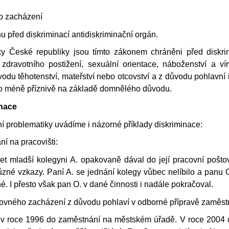
ho zacházení
u před diskriminací antidiskriminační orgán.
 České republiky jsou tímto zákonem chráněni před diskrim
 zdravotního postižení, sexuální orientace, náboženství a v
odu těhotenství, mateřství nebo otcovství a z důvodu pohlavní id
 méně příznivě na základě domnělého důvodu.
inace
ní problematiky uvádíme i názorné příklady diskriminace:
í na pracovišti:
et mladší kolegyni A. opakovaně dával do její pracovní poštov
ůzné vzkazy. Paní A. se jednání kolegy vůbec nelíbilo a panu 
ané. I přesto však pan O. v dané činnosti i nadále pokračoval.
ovného zacházení z důvodu pohlaví v odborné přípravě zaměst
a v roce 1996 do zaměstnání na městském úřadě. V roce 2004 