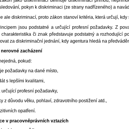
 zákon jako diskriminaci definuje diskriminaci přímou, nepřímo
ledování, pokyn k diskriminaci (ze strany nadřízeného) a navád
 ale diskriminací, proto zákon stanoví kritéria, která určují, kd
principem jsou podstatné a určující profesní požadavky. Z p
tá charakteristika či znak představuje podstatný a rozhodující
vat za diskriminační jednání, kdy agentura hledá na předvád
é nerovné zacházení
 nejedná, pokud:
je požadavky na dané místo,
át s lepšími kvalitami,
a určující profesní požadavky,
mky z důvodu věku, pohlaví, zdravotního postižení atd.,
ozitivních opatření.
ce v pracovněprávních vztazích