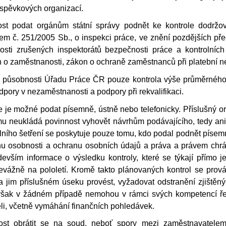
íspěvkových organizací.
t podat orgánům státní správy podnět ke kontrole dodržov
m č. 251/2005 Sb., o inspekci práce, ve znění pozdějších předp
osti zrušených inspektorátů bezpečnosti práce a kontrolních
 o zaměstnanosti, zákon o ochraně zaměstnanců při platební ne
 v působnosti Úřadu Práce ČR pouze kontrola výše průměrného
dpory v nezaměstnanosti a podpory při rekvalifikaci.
e je možné podat písemně, ústně nebo telefonicky. Příslušný or
 neukládá povinnost vyhovět návrhům podávajícího, tedy ani 
lního šetření se poskytuje pouze tomu, kdo podal podnět písemn
u osobnosti a ochranu osobních údajů a práva a právem chrá
evším informace o výsledku kontroly, které se týkají přímo je
vážně na pololetí. Kromě takto plánovaných kontrol se provád
 jim příslušném úseku provést, vyžadovat odstranění zjištěný
avšak v žádném případě nemohou v rámci svých kompetencí ře
li, včetně vymáhání finančních pohledávek.
t obrátit se na soud, neboť spory mezi zaměstnavatele