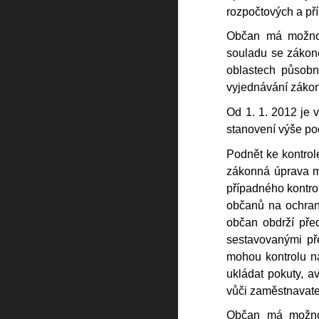
rozpočtových a př
Občan má možnos
souladu se zákone
oblastech působn
vyjednávání zákon
Od 1. 1. 2012 je
stanovení výše po
Podnět ke kontrol
zákonná úprava mu
případného kontro
občanů na ochran
občan obdrží před
sestavovanými pře
mohou kontrolu na
ukládat pokuty, 
vůči zaměstnavate
Občan má možnos