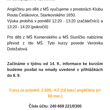
Angličtinu pro děti z MŠ vyučujeme v prostorách
Klubu
Routa
Čelákovice, Stankovského 1650.
Výuka probíhá v
pondělí
12:
2
0 - 13:
2
0 (začátečníci
) a
13:20 - 14:20 (pokročilí)
Pro děti z MŠ Komenského a MŠ Sluníčko nabízíme
převod z /do MŠ. Tyto kurzy po
vede Veronika
Doležalová
.
Začínáme v týdnu od 1
4
. 9., informace ke kurzům
budeme posílat na emaily uvedené v přihláškách
do
8
. 9.
Cena za pololetí: 2.
5
00,- Kč (16 lekcí angličtiny
po
60 min.)
Číslo účtu: 240 669 221/0300