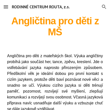
RODINNÉ CENTRUM ROUTA, z.s.
Skip to main content
Skip to navigation
Angličtina pro děti z
MŠ
Angličtina pro děti z
mateřských škol. V
ýuka angličtiny
probíhá jako součást her, tance, zpěvu, kreslení
. J
de o
vstřebávání jazyka naprosto přirozeným způsobem.
Předškolní věk je ideální dobou pro první kontakt s
cizím jazykem, protože děti baví poznávat nové věci a
snadno se učí. Výukou cizího jazyka si děti trénují
paměť, pozornost, rozvíjejí své myšlení, zlepšují
komunikaci a rozvíjejí svou osobnost. Včasná jazyková
příprava navíc usnadňuje další výuku a vzbuzuje chuť
se dále jazykově vzdělávat.