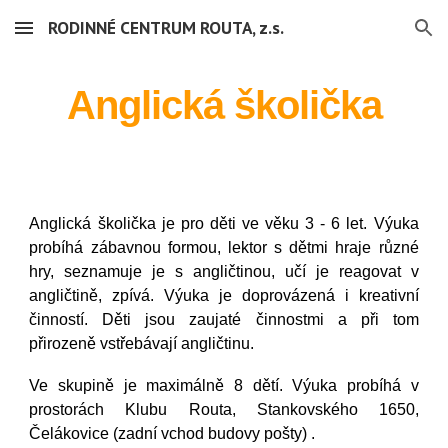
RODINNÉ CENTRUM ROUTA, z.s.
Skip to main content
Skip to navigation
Anglická školička
Anglická školička je pro děti ve věku 3 - 6
l
et. Výuka
probíhá zábavnou formou, lektor s dětmi hraje různé
hry, seznamuje je s angličtinou, učí je reagovat v
angličtině, zpívá.
V
ýuka je doprovázená i kreativní
činností. Děti jsou zaujaté činnostmi a při tom
přirozeně vstřebávají angličtinu.
Ve skupině je maximálně 8 dětí. Výuka probíhá v
prostorách
Klubu Routa, Stankovského 1650,
Čelákovice (zadní vchod budovy pošty) .