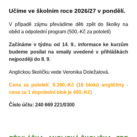
Učíme
ve školním roce 2026/27 v pondělí.
V případě zájmu převádíme děti zpět do školky na
oběd a odpolední program
(500,-Kč za pololetí)
Začínáme v týdnu od 1
4
. 9., informace ke kurzům
budeme posílat na emaily uvedené v přihláškách
nejpozději do
8
. 9.
Anglickou školičku
vede
Veronika Doležalová
.
Cena za pololetí:
6
.
3
90,-Kč (16 bloků angličtiny -
cena za 1 dopolední blok je
40
0,-Kč)
Číslo účtu: 240 669 221/0300