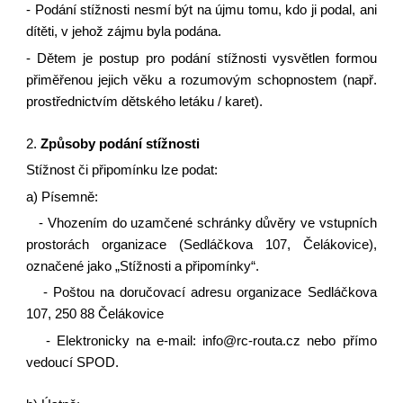
- Podání stížnosti nesmí být na újmu tomu, kdo ji podal, ani
dítěti, v jehož zájmu byla podána.
- Dětem je postup pro podání stížnosti vysvětlen formou
přiměřenou jejich věku a rozumovým schopnostem (např.
prostřednictvím dětského letáku / karet).
2.
Způsoby podání stížnosti
Stížnost či připomínku lze podat:
a) Písemně:
- Vhozením do uzamčené schránky důvěry ve vstupních
prostorách organizace (Sedláčkova 107, Čelákovice),
označené jako „Stížnosti a připomínky“.
- Poštou na doručovací adresu organizace Sedláčkova
107, 250 88 Čelákovice
- Elektronicky na e-mail: info@rc-routa.cz nebo přímo
vedoucí SPOD.