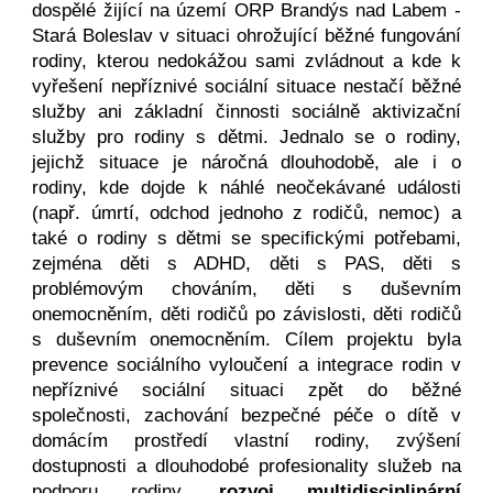
dospělé žijící na území ORP Brandýs nad Labem -
Stará Boleslav v situaci ohrožující běžné fungování
rodiny, kterou nedokážou sami zvládnout a kde k
vyřešení nepříznivé sociální situace nestačí běžné
služby ani základní činnosti sociálně aktivizační
služby pro rodiny s dětmi. Jednalo se o rodiny,
jejichž situace je náročná dlouhodobě, ale i o
rodiny, kde dojde k náhlé neočekávané události
(např. úmrtí, odchod jednoho z rodičů, nemoc) a
také o rodiny s dětmi se specifickými potřebami,
zejména děti s ADHD, děti s PAS, děti s
problémovým chováním, děti s duševním
onemocněním, děti rodičů po závislosti, děti rodičů
s duševním onemocněním. Cílem projektu byla
prevence sociálního vyloučení a integrace rodin v
nepříznivé sociální situaci zpět do běžné
společnosti, zachování bezpečné péče o dítě v
domácím prostředí vlastní rodiny, zvýšení
dostupnosti a dlouhodobé profesionality služeb na
podporu rodiny,
rozvoj multidisciplinární