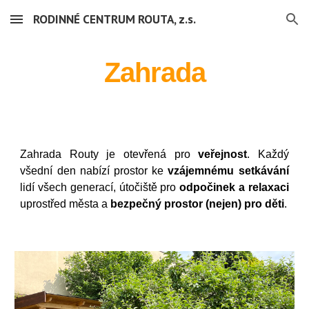
RODINNÉ CENTRUM ROUTA, z.s.
Skip to main content
Skip to navigation
Zahrada
Zahrad
a
Routy je otevřená pro
veřejnost
. Každý
všední den
nabízí
prostor ke
vzájemnému setkávání
lidí všech generací,
útočiště
pro
odpočinek a relaxaci
uprostřed města a
bezpečný prostor (nejen) pro děti
.