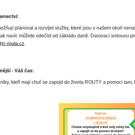
enectví:
žňují plánovat a rozvíjet služby, které jsou v našem okolí nen
pak navíc můžete odečíst od základu daně. Darovací smlouvu pro
@rc-routa.cz
.
nější - Váš čas:
íky, kteří mají chuť se zapojit do života ROUTY a pomoci tam, k