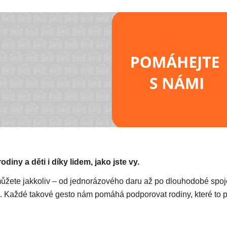
ip to main content
Skip to navigat
diny a děti i díky lidem, jako jste vy.
žete jakkoliv – od jednorázového daru až po dlouhodobé spoj
a. Každé takové gesto nám pomáhá podporovat rodiny, které to p