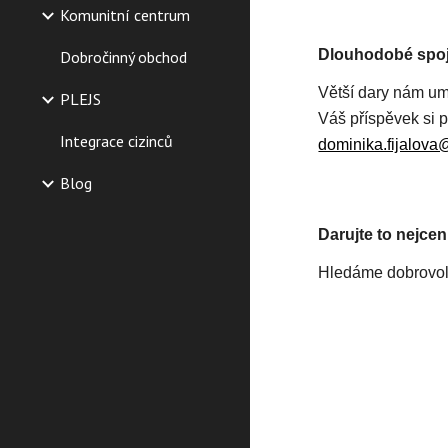
Komunitní centrum
Dlouhodobé spoj
Dobročinný obchod
Větší dary nám umo
PLEJS
Váš příspěvek si 
Integrace cizinců
dominika.fijalova
Blog
Darujte to nejcen
Hledáme dobrovoln