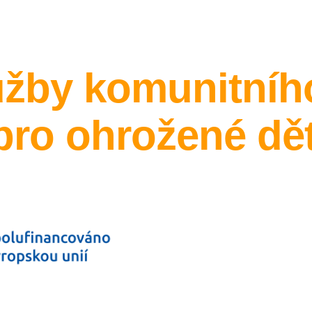
ip to main content
Skip to navigat
užby komunitníh
pro ohrožené dět