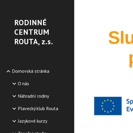
Sk
RODINNÉ
CENTRUM
Sl
ROUTA, z.s.
Domovská stránka
O nás
Náhradní rodiny
Plavecký klub Routa
Jazykové kurzy