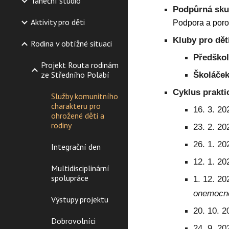
Taneční studio
Podpůrná sku
Aktivity pro děti
Podpora a poro
K
luby pro dět
Rodina v obtížné situaci
Předškol
Projekt Routa rodinám
ze Středního Polabí
Školáček
C
yklus prakti
Služby komunitního
charakteru pro
16. 3. 2
ohrožené děti a
rodiny
23. 2. 2
26. 1. 20
Integrační den
12. 1. 2
Multidisciplinární
spolupráce
1. 12. 2
onemocně
Výstupy projektu
20. 10. 2
Dobrovolníci
24. 9. 2