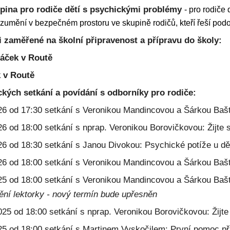
pina pro rodiče dětí s psychickými problémy
- pro rodiče
zumění v bezpečném prostoru ve skupině rodičů, kteří řeší podo
i
zaměřené na školní připravenost a přípravu do školy:
áček v Routě
 v Routě
ckých setkání a povídání s odborníky pro rodiče:
026 od 17:30 setkání
s Veronikou Mandincovou a Šárkou Bašt
026 od 18:00
setkání s nprap. Veronikou Borovičkovou: Žijte s
26 od 18:30 setkání s Janou Divokou: Psychické potíže u dě
026 od 18:00
setkání s Veronikou Mandincovou a Šárkou Baš
025 od 18:00 setkání s Veronikou Mandincovou a Šárkou Ba
ní lektorky - nový termín bude upřesněn
025 od 18:00 setkání s nprap. Veronikou Borovičkovou: Žijte 
025 od 18:00
setkání s Martinem Vyskočilem
:
První pomoc př