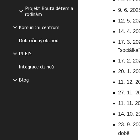
Projekt Routa dětem a
9. 6. 20
rodinám
12. 5. 2
Komunitní centrum
14. 4. 2
Dobročinný obchod
17. 3. 2
"sociálka
PLEJS
17. 2. 2
Integrace cizinců
20. 1. 20
Blog
11. 12. 
27. 11. 
11. 11. 
14. 10. 
23. 9. 2
době