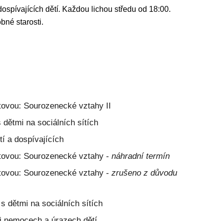
 dospívajících dětí. Každou lichou středu od 18:00.
bné starosti.
ovou: Sourozenecké vztahy II
 dětmi na sociálních sítích
tí a dospívajících
tovou: Sourozenecké vztahy -
náhradní termín
štovou: Sourozenecké vztahy -
zrušeno z důvodu
s dětmi na sociálních sítích
i nemocech a úrazech dětí