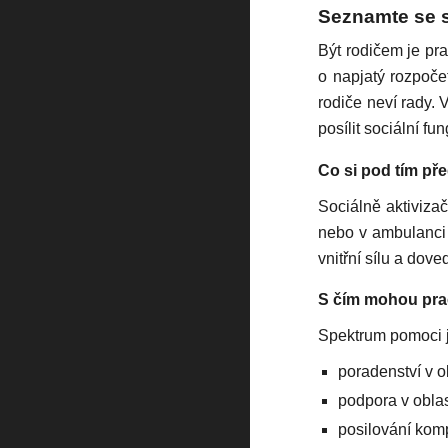
Seznamte se 
Být rodičem je pra
o napjatý rozpočet
rodiče neví rady. 
posílit sociální f
Co si pod tím pře
Sociálně aktivizač
nebo v ambulanci d
vnitřní sílu a dove
S čím mohou pra
Spektrum pomoci je
poradenství v o
podpora v oblas
posilování komp