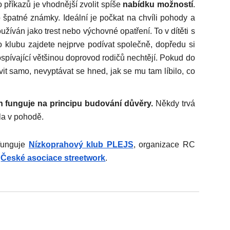
o příkazů je vhodnější zvolit spíše
nabídku možností
.
 špatné známky. Ideální je počkat na chvíli pohody a
žíván jako trest nebo výchovné opatření. To v dítěti s
 klubu zajdete nejprve podívat společně, dopředu si
pívající většinou doprovod rodičů nechtějí. Pokud do
vit samo, nevyptávat se hned, jak se mu tam líbilo, co
 funguje na principu budování důvěry.
Někdy trvá
ela v pohodě.
funguje
Nízkoprahový klub PLEJS
, organizace RC
České asociace streetwork
.