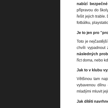
nabízí bezpečné
přípravou do škol
řešit jejich trabl
fotbálku, playstat
Je to jen pro “p
Toto je nejčastějš
chvíli vypadnout 
následných prob
říct doma, nebo kd
Jak to v klubu v
Většinou tam najd
vybavenou dílnu -
mladými mluvit jej
Jak dítěti navr