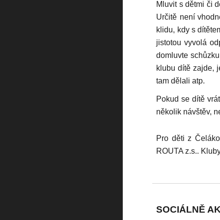
Mluvit s dětmi či 
Určitě není vhodn
klidu, kdy s dítět
jistotou vyvolá o
domluvte schůzku,
klubu dítě zajde, 
tam dělali atp.
Pokud se dítě vrát
několik návštěv, ne
Pro děti z Čeláko
ROUTA z.s.. Kluby
SOCIÁLNĚ AK