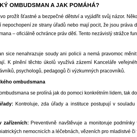
SKÝ OMBUDSMAN A JAK POMÁHÁ?
o prožít šťastné a bezpečné dětství a vyjádřit svůj názor. Někd
lí nepochopení ze strany úřadů nebo mají pocit, že jsou práva dě
a – oficiálně ochránce práv dětí. Tento nezávislý strážce funguj
 sice nenahrazuje soudy ani policii a nemá pravomoc měnit j
ají. K plnění těchto úkolů využívá zázemí Kanceláře veřejn
rávníků, psychologů, pedagogů či výzkumných pracovníků.
ětského ombudsmana
ombudsmana se prolíná jak do pomoci konkrétním lidem, tak d
úřady:
Kontroluje, zda úřady a instituce postupují v soulad
 zařízeních:
Preventivně navštěvuje a monitoruje podmínky
iatrických nemocnicích a léčebnách, vězeních pro mladistvé či 