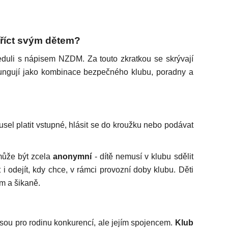
 říct svým dětem?
eduli s nápisem NZDM. Za touto zkratkou se skrývají
 fungují jako kombinace bezpečného klubu, poradny a
usel platit vstupné, hlásit se do kroužku nebo podávat
může být zcela
anonymní
- dítě nemusí v klubu sdělit
ít i odejít, kdy chce, v rámci provozní doby klubu. Děti
ám a šikaně.
sou pro rodinu konkurencí, ale jejím spojencem.
Klub