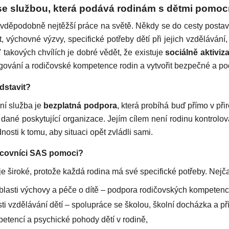
se službou, která podává rodinám s dětmi pomo
vděpodobně nejtěžší práce na světě. Někdy se do cesty postaví 
, výchovné výzvy, specifické potřeby dětí při jejich vzdělávání, 
V takových chvílích je dobré vědět, že existuje
sociálně aktiviz
ungování a rodičovské kompetence rodin a vytvořit bezpečné a pod
dstavit?
ní služba je
bezplatná podpora
, která probíhá buď přímo v při
ané poskytující organizace. Jejím cílem není rodinu kontrolovat 
dnosti k tomu, aby situaci opět zvládli sami.
covníci SAS pomoci?
 široké, protože každá rodina má své specifické potřeby. Nejčas
blasti výchovy a péče o dítě – podpora rodičovských kompetenc
ti vzdělávání dětí – spolupráce se školou, školní docházka a př
etencí a psychické pohody dětí v rodině,