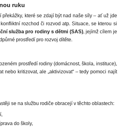
cnou ruku
překážky, které se zdají být nad naše síly – ať už jde
konfliktní rozchod či rozvod atp. Situace, se kterou si
ační služba pro rodiny s dětmi (SAS)
, jejímž cílem je
půrné prostředí pro rozvoj dítěte.
rozeném prostředí rodiny (domácnost, škola, instituce),
nebo kritizovat, ale „aktivizovat“ – tedy pomoci najít
těji se na službu rodiče obracejí v těchto oblastech:
í,
íprava do školy,