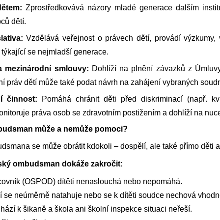
dětem:
Zprostředkovává názory mladé generace dalším institu
ců dětí.
lativa:
Vzdělává veřejnost o právech dětí, provádí výzkumy, 
 týkající se nejmladší generace.
a mezinárodní smlouvy:
Dohlíží na plnění závazků z Úmluvy
í práv dětí může také podat návrh na zahájení vybraných soudn
í činnost:
Pomáhá chránit děti před diskriminací (např. kvůl
onitoruje práva osob se zdravotním postižením a dohlíží na nu
mbudsman může a nemůže pomoci?
mana se může obrátit kdokoli – dospělí, ale také přímo děti a 
tský ombudsman dokáže zakročit:
acovník (OSPOD) dítěti nenaslouchá nebo nepomáhá.
í se neúměrně natahuje nebo se k dítěti soudce nechová vhodn
hází k šikaně a škola ani školní inspekce situaci neřeší.