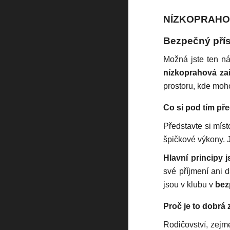
NÍZKOPRAHO
Bezpečný přís
Možná jste ten ná
nízkoprahová zař
prostoru, kde moh
Co si pod tím pře
Představte si míst
špičkové výkony. J
Hlavní principy 
své příjmení ani 
jsou v klubu v
bez
Proč je to dobrá
Rodičovství, zejm