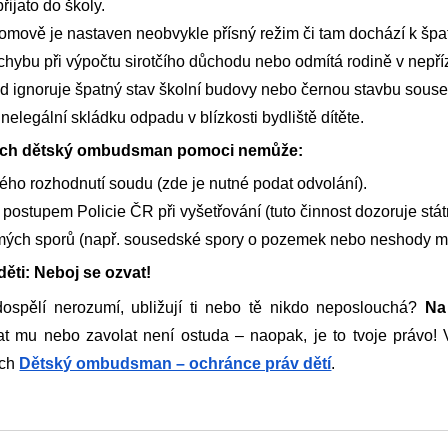
řijato do školy.
omově je nastaven neobvykle přísný režim či tam dochází k šp
chybu při výpočtu sirotčího důchodu nebo odmítá rodině v nepřízni
d ignoruje špatný stav školní budovy nebo černou stavbu sous
 nelegální skládku odpadu v blízkosti bydliště dítěte.
erých dětský ombudsman pomoci nemůže:
ho rozhodnutí soudu (zde je nutné podat odvolání).
postupem Policie ČR při vyšetřování (tuto činnost dozoruje stát
ých sporů (např. sousedské spory o pozemek nebo neshody mezi 
ěti: Neboj se ozvat!
dospělí nerozumí, ubližují ti nebo tě nikdo neposlouchá?
Na
 mu nebo zavolat není ostuda – naopak, je to tvoje právo! 
ch
Dětský ombudsman – ochránce práv dětí
.