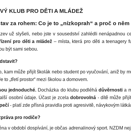
VÝ KLUB PRO DĚTI A MLÁDEŽ
tav za rohem: Co je to „nízkoprah“ a proč o něm
zev už slyšeli, nebo jste v sousedství zahlédli nenápadnou c
ízení pro děti a mládež
– místa, která pro děti a teenagery
ou být sami sebou.
dstavit?
o, kam může přijít školák nebo student po vyučování, aniž by m
e to „třetí prostor“ mezi školou a domovem.
jsou jednoduché.
Docházka do klubu podléhá
důvěrnosti
a 
další osobní údaje. Účast je zcela
dobrovolná
- dítě může přij
pečí
- platí zde přísná pravidla proti agresivitě, návykovým látk
 zpráva pro rodiče?
éna v období dospívání, je občas adrenalinový sport. NZDM nej