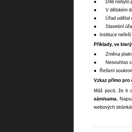
●
Dítě nebylo p
●
V dětském d
●
Úřad udělal 
●
Stavební úřa
●
Instituce neřeší
Příklady, ve kt
●
Změna platné
●
Nesouhlas s 
●
Řešení soukrom
Vzkaz přímo pro d
Máš pocit, že ti 
sám/sama.
Napsat
webových stránká