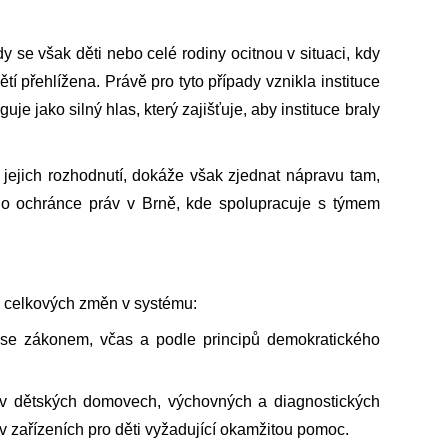
y se však děti nebo celé rodiny ocitnou v situaci, kdy
tí přehlížena. Právě pro tyto případy vznikla instituce
e jako silný hlas, který zajišťuje, aby instituce braly
ejich rozhodnutí, dokáže však zjednat nápravu tam,
ého ochránce práv v Brně, kde spolupracuje s týmem
o celkových změn v systému:
u se zákonem, včas a podle principů demokratického
 v dětských domovech, výchovných a diagnostických
v zařízeních pro děti vyžadující okamžitou pomoc.