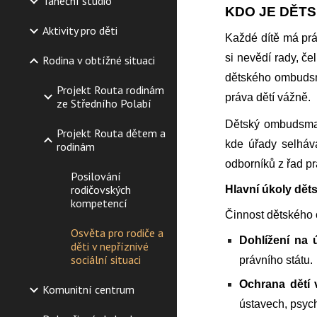
Taneční studio
KDO JE DĚT
Aktivity pro děti
Každé dítě má práv
si nevědí rady, če
Rodina v obtížné situaci
dětského ombudsman
Projekt Routa rodinám
práva dětí vážně.
ze Středního Polabí
Dětský ombudsman
Projekt Routa dětem a
kde úřady selháv
rodinám
odborníků z řad p
Posilování
rodičovských
Hlavní úkoly d
kompetencí
Činnost dětského 
Osvěta pro rodiče a
Dohlížení na 
děti v nepříznivé
sociální situaci
právního státu.
Ochrana dětí v
Komunitní centrum
ústavech, psych