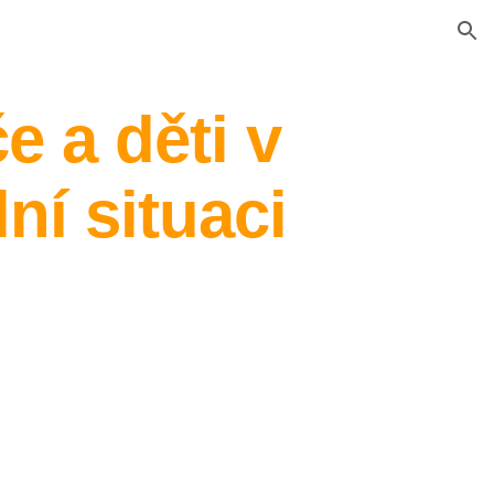
ion
e a děti v
ní situaci