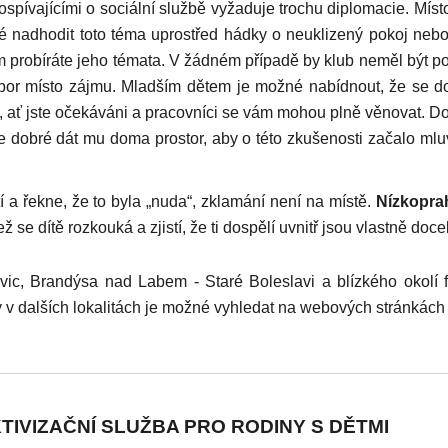
dospívajícími o sociální službě vyžaduje trochu diplomacie. Míst
é nadhodit toto téma uprostřed hádky o neuklizený pokoj nebo
em probíráte jeho témata. V žádném případě by klub neměl být pou
dpor místo zájmu. Mladším dětem je možné nabídnout, že se do
 ať jste očekáváni a pracovníci se vám mohou plně věnovat. Dos
je dobré dát mu doma prostor, aby o této zkušenosti začalo mlu
í a řekne, že to byla „nuda“, zklamání není na místě.
Nízkoprah
ž se dítě rozkouká a zjistí, že ti dospělí uvnitř jsou vlastně doc
vic, Brandýsa nad Labem - Staré Boleslavi a blízkého okolí 
 v dalších lokalitách je možné vyhledat na webových stránkách
TIVIZAČNÍ SLUŽBA PRO RODINY S DĚTMI