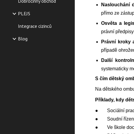
Dobročinný obchod
Naslouchání 
přímo ze zástup
PLEJS
Osvěta a legis
Integrace cizinců
právní předpisy
Blog
Právní kroky 
případě ohrožen
Další kontroln
systematicky m
S čím dětský o
Na dětského ombuds
Příklady, kdy dě
●
Sociální pr
●
Soudní řízen
●
Ve škole doc