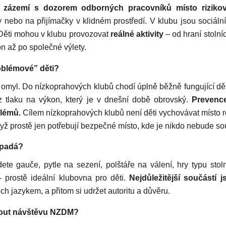
 zázemí s dozorem odborných pracovníků místo rizikové
y nebo na přijímačky v klidném prostředí. V klubu jsou sociáln
e. Děti mohou v klubu provozovat
reálné aktivity
– od hraní stolníc
ion až po společné výlety.
roblémové” děti?
í omyl. Do nízkoprahových klubů chodí úplně běžně fungující děti
z tlaku na výkon, který je v dnešní době obrovský.
Prevence
lémů.
Cílem nízkoprahových klubů není děti vychovávat místo rodi
yž prostě jen potřebují bezpečné místo, kde je nikdo nebude soud
ypadá?
ete gauče, pytle na sezení, polštáře na válení, hry typu stol
 prostě ideální klubovna pro děti.
Nejdůležitější součástí 
ich jazykem, a přitom si udržet autoritu a důvěru.
hnout návštěvu NZDM?